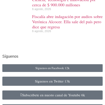
cerca de $ 900.000 millones
6 agosto, 2026
Fiscalía abre indagación por audios sobre
Verónica Alcocer. Ella sale del país pero
dice que regresa
6 agosto, 2026
Síguenos
Síguenos en Facebook
12k
Síguenos en Twitter
13k
Subscribete en nuesto canal de Youtube
6k