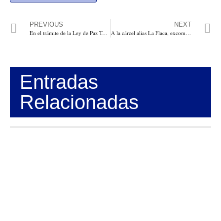
PREVIOUS
NEXT
En el trámite de la Ley de Paz Total se violaron varios principios, Procuraduría pidió declararla inconstitucional
A la cárcel alias La Flaca, excompañera sentimental de alias Otoniel, y cinco más que almacenaban, distribuían y lavaban dineros del “Clan del Golfo’”
Entradas
Relacionadas