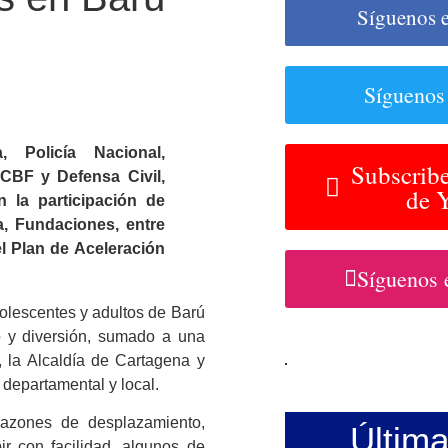
Síguenos 
Síguenos
 Policía Nacional,
Subscribe
CBF y Defensa Civil,
de 
n la participación de
, Fundaciones, entre
el Plan de Aceleración
Síguenos 
dolescentes y adultos de Barú
o y diversión, sumado a una
a, la Alcaldía de Cartagena y
, departamental y local.
razones de desplazamiento,
Últim
ir con facilidad, algunos de