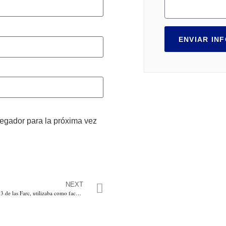
ENVIAR IN
vegador para la próxima vez
NEXT
Alias Aurelio del frente 33 de las Farc, utilizaba como fachada la organización campesina del Catatumbo