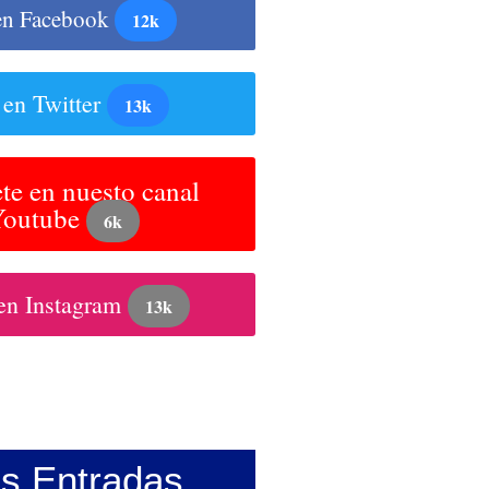
en Facebook
12k
 en Twitter
13k
te en nuesto canal
Youtube
6k
en Instagram
13k
as Entradas