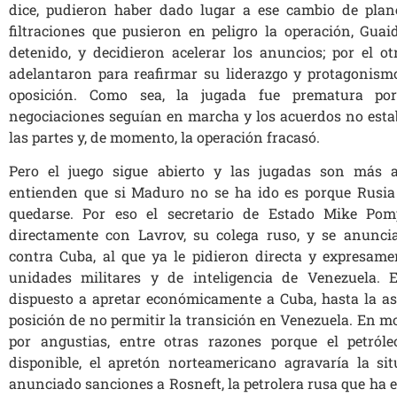
dice, pudieron haber dado lugar a ese cambio de plan
filtraciones que pusieron en peligro la operación, Guai
detenido, y decidieron acelerar los anuncios; por el o
adelantaron para reafirmar su liderazgo y protagonismo 
oposición. Como sea, la jugada fue prematura po
negociaciones seguían en marcha y los acuerdos no esta
las partes y, de momento, la operación fracasó.
Pero el juego sigue abierto y las jugadas son más a
entienden que si Maduro no se ha ido es porque Rusia
quedarse. Por eso el secretario de Estado Mike Po
directamente con Lavrov, su colega ruso, y se anunc
contra Cuba, al que ya le pidieron directa y expresame
unidades militares y de inteligencia de Venezuela. 
dispuesto a apretar económicamente a Cuba, hasta la asf
posición de no permitir la transición en Venezuela. En m
por angustias, entre otras razones porque el petról
disponible, el apretón norteamericano agravaría la s
anunciado sanciones a Rosneft, la petrolera rusa que ha