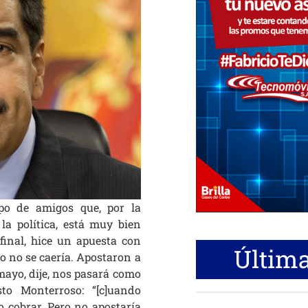
po de amigos que, por la
la política, está muy bien
final, hice un apuesta con
Última
o no se caería. Apostaron a
 mayo, dije, nos pasará como
to Monterroso: “[c]uando
so cobrar. Pero no apostaría