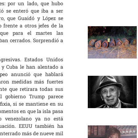
es: por un lado, que hubo
dó se enteró que iba a ser
tro, que Guaidó y López se
frente a otros jefes de la
rque para el martes las
ban cerrados. Sorprendió a
gresivas. Estados Unidos
 y Cuba le han alentado a
mpeo anunció que hablará
iaron medidas más fuertes
nte que retirara todas sus
El gobierno Trump parece
ixia, si se mantiene en su
omentos en que la isla pasa
eo venezolano ya no está
ituación. EEUU también ha
 enterrado más de nueve mil