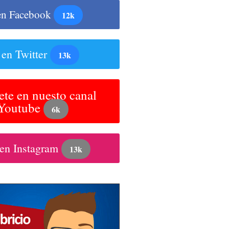
en Facebook
12k
 en Twitter
13k
ete en nuesto canal
 Youtube
6k
 en Instagram
13k