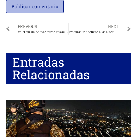
PREVIOUS
NEXT
En el sur de Bolívar terroristas activan carga explosiva, hieriendo a seis patrulleros de la Policía Antinarcóticos
Procuraduría solicitó a las autoridades del Cesar actuaciones ante el anuncio de ola invernal
Entradas
Relacionadas