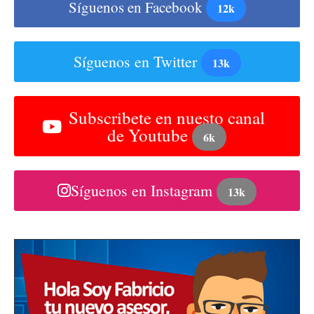
Síguenos en Facebook
12k
Síguenos en Twitter
13k
Subscribete en nuesto canal
de Youtube
6k
Síguenos en Instagram
13k