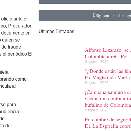
Síguenos en Insta
oficio ante el
spo, Procurador
Últimas Entradas
e, documento en
o quien se
s de fraude
Alfonso Lizarazo: se 
s el periódico El
Colombia a reír. Por: 
5 agosto, 2026
“¿Dónde están las fem
tela
Ex Magistrada María 
 obrando como
5 agosto, 2026
ncula al
¡Campaña sanitaria 
vacunaron contra afto
bufalino de Colombia
rso para
4 agosto, 2026
audiencia
En cumbre de segurida
 de
De La Espriella coord
to del