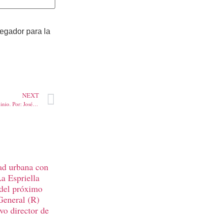
vegador para la
NEXT
El fantasma de la extinción de dominio. Por: José Félix Lafaurie
ad urbana con
La Espriella
 del próximo
General (R)
vo director de