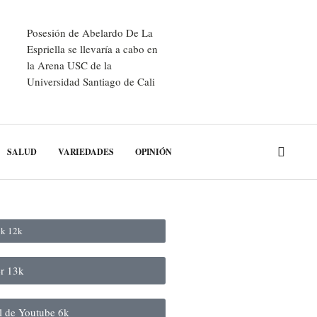
Posesión de Abelardo De La
Espriella se llevaría a cabo en
la Arena USC de la
Universidad Santiago de Cali
SALUD
VARIEDADES
OPINIÓN
ok
12k
er
13k
al de Youtube
6k