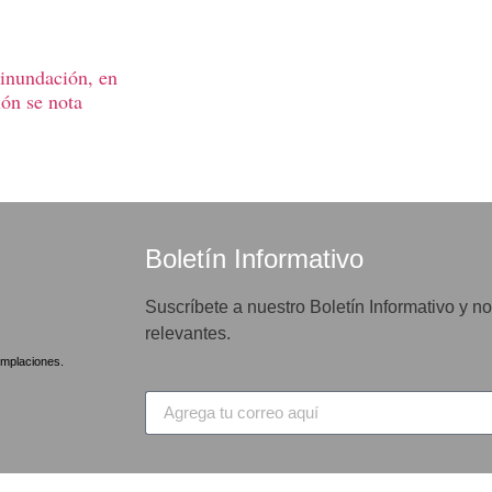
 inundación, en
ión se nota
Boletín Informativo
Suscríbete a nuestro Boletín Informativo y no
relevantes.
mplaciones.