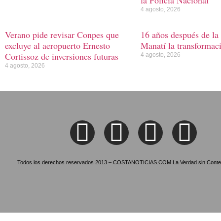
la Policía Nacional
4 agosto, 2026
Verano pide revisar Conpes que
16 años después de la
excluye al aeropuerto Ernesto
Manatí la transformac
Cortissoz de inversiones futuras
4 agosto, 2026
4 agosto, 2026
Todos los derechos reservados 2013 – COSTANOTICIAS.COM La Verdad sin Conte