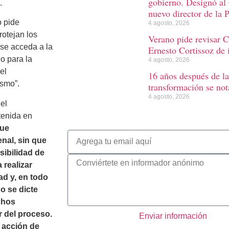
gobierno. Designó al
.
nuevo director de la 
o pide
4 agosto, 2026
rotejan los
Verano pide revisar C
 se acceda a la
Ernesto Cortissoz de 
o para la
4 agosto, 2026
el
16 años después de la
ismo”.
transformación se not
4 agosto, 2026
el
tenida en
que
nal, sin que
sibilidad de
 realizar
ad y, en todo
o se dicte
chos
r del proceso.
Enviar información
 acción de