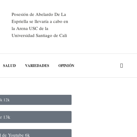
Posesión de Abelardo De La
Espriella se llevaría a cabo en
la Arena USC de la
Universidad Santiago de Cali
SALUD
VARIEDADES
OPINIÓN
ok
12k
er
13k
al de Youtube
6k