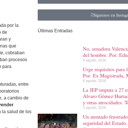
Síguenos en Insta
da por la
Últimas Entradas
o de
aran y
ernas que
No, senadora Valencia
te, cobraban
del hombre. Por: Ed
raban procesos
6 agosto, 2026
n para
Urge requisitos para 
Por: Ex Magistrada, M
6 agosto, 2026
pturadas, entre
La JEP imputa a 27 ex
boratorios
Álvaro Gómez Hurtado
e, a cambio de
y otras atrocidades. T
vender
5 agosto, 2026
 la salud de los
Un atentado frustrado
seguridad del Estado.