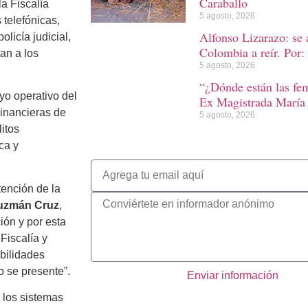
Caraballo
a Fiscalía
5 agosto, 2026
 telefónicas,
Alfonso Lizarazo: se 
olicía judicial,
Colombia a reír. Por: 
tan a los
5 agosto, 2026
“¿Dónde están las fem
yo operativo del
Ex Magistrada María 
Financieras de
5 agosto, 2026
itos
ca y
ención de la
 Guzmán Cruz
,
ción y por esta
Fiscalía y
bilidades
o se presente”.
Enviar información
 los sistemas