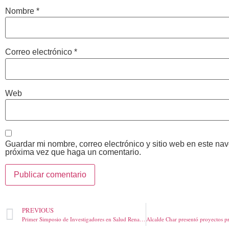
Nombre
*
Correo electrónico
*
Web
Guardar mi nombre, correo electrónico y sitio web en este na
próxima vez que haga un comentario.
PREVIOUS
Primer Simposio de Investigadores en Salud Renal y Enfermedades Crónicas Prevalentes-RISRECP de Iberoamérica denuncian un aumento importante de las enfermedades renales en la región Caribe