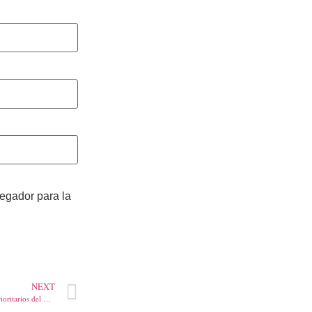
vegador para la
NEXT
Alcalde Char presentó proyectos prioritarios del Atlántico al presidente Duque