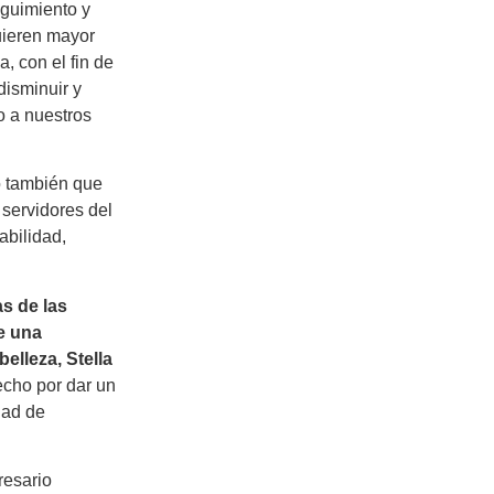
eguimiento y
uieren mayor
a, con el fin de
disminuir y
o a nuestros
ó también que
 servidores del
abilidad,
s de las
de una
elleza, Stella
cho por dar un
dad de
resario