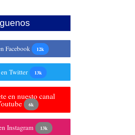
íguenos
en Facebook
12k
 en Twitter
13k
te en nuesto canal
Youtube
6k
en Instagram
13k