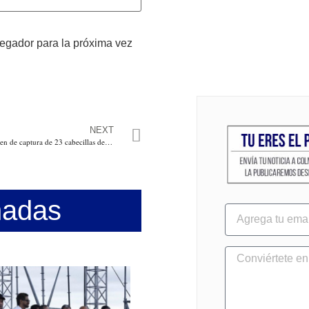
vegador para la próxima vez
NEXT
La Fiscalía levantó la orden de captura de 23 cabecillas de bandas criminales del “tarimazo” de Petro
nadas