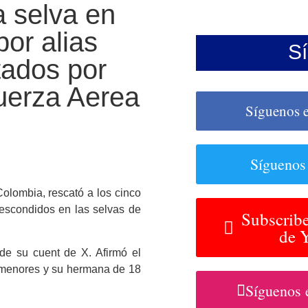
a selva en
por alias
S
tados por
Fuerza Aerea
Síguenos 
Síguenos
 Colombia,
rescató a los cinco
escondidos en las selvas de
Subscribe
de 
de su cuent de X. Afirmó el
co menores y su hermana de 18
Síguenos 