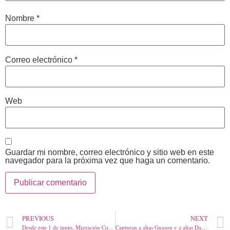
Nombre
*
Correo electrónico
*
Web
Guardar mi nombre, correo electrónico y sitio web en este
navegador para la próxima vez que haga un comentario.
PREVIOUS
NEXT
Desde este 1 de junio, Migración Colombia estableció horarios de entrada y salida, y sistema de pico y cédula para ingreso en frontera con Venezuela
Capturan a alias Guason y a alias Daniel en Sincelejo, eran solicitados por reincidentes en delitos de hurto calificado