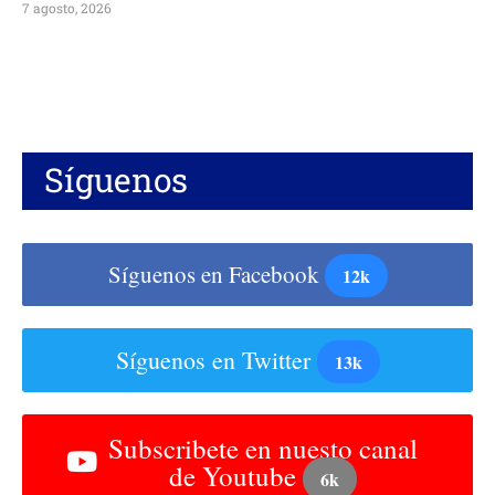
7 agosto, 2026
Síguenos
Síguenos en Facebook
12k
Síguenos en Twitter
13k
Subscribete en nuesto canal
de Youtube
6k