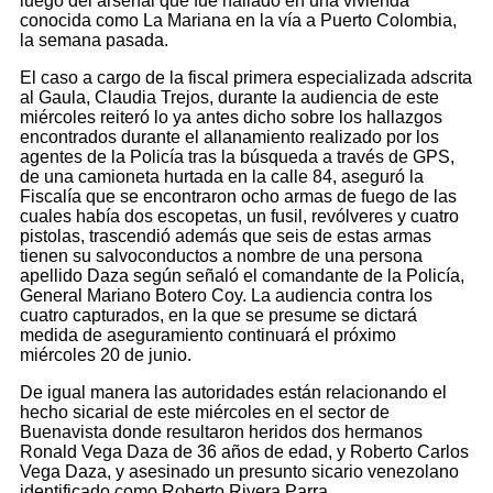
luego del arsenal que fue hallado en una vivienda
conocida como La Mariana en la vía a Puerto Colombia,
la semana pasada.
El caso a cargo de la fiscal primera especializada adscrita
al Gaula, Claudia Trejos, durante la audiencia de este
miércoles reiteró lo ya antes dicho sobre los hallazgos
encontrados durante el allanamiento realizado por los
agentes de la Policía tras la búsqueda a través de GPS,
de una camioneta hurtada en la calle 84, aseguró la
Fiscalía que se encontraron ocho armas de fuego de las
cuales había dos escopetas, un fusil, revólveres y cuatro
pistolas, trascendió además que seis de estas armas
tienen su salvoconductos a nombre de una persona
apellido Daza según señaló el comandante de la Policía,
General Mariano Botero Coy. La audiencia contra los
cuatro capturados, en la que se presume se dictará
medida de aseguramiento continuará el próximo
miércoles 20 de junio.
De igual manera las autoridades están relacionando el
hecho sicarial de este miércoles en el sector de
Buenavista donde resultaron heridos dos hermanos
Ronald Vega Daza de 36 años de edad, y Roberto Carlos
Vega Daza, y asesinado un presunto sicario venezolano
identificado como Roberto Rivera Parra.