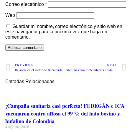
Correo electrónico
*
Web
Guardar mi nombre, correo electrónico y sitio web en
este navegador para la próxima vez que haga un
comentario.
PREVIOUS
NEXT
Balacera en el sector de Buenavista deja un presunto sicario venezolano muerto, y dos hermanos de los Daza heridos
Medimás, una EPS enferma desde su origen. Una verdadera bomba de tiempo que le queda al nuevo gobierno: Procuraduría pide a la Supersalud su intervención forzosa
Entradas Relacionadas
¡Campaña sanitaria casi perfecta! FEDEGÁN e ICA
vacunaron contra aftosa el 99 % del hato bovino y
bufalino de Colombia
4 agosto, 2026