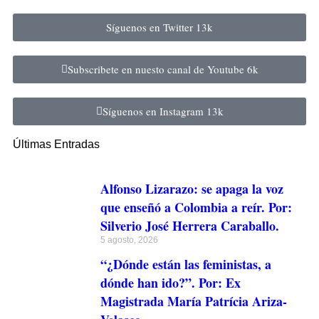
Síguenos en Twitter
13k
Subscribete en nuesto canal de Youtube
6k
Síguenos en Instagram
13k
Últimas Entradas
Alfonso Lizarazo: se apaga la voz
que enseñó a Colombia a reír. Por:
Silverio José Herrera Caraballo.
5 agosto, 2026
“¿Dónde están las feministas, a
dónde han ido?”. Por: Ex
Magistrada María Patrícia Ariza-