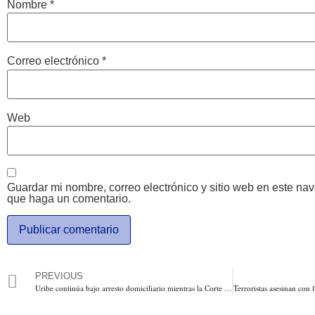
Nombre
*
Correo electrónico
*
Web
Guardar mi nombre, correo electrónico y sitio web en este na
que haga un comentario.
PREVIOUS
Uribe continúa bajo arresto domiciliario mientras la Corte define con que ley será procesado, así lodefinió la Juez 30 de Control de Garantías al reenviar el caso al alto tribunal