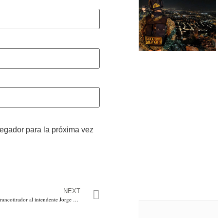
vegador para la próxima vez
NEXT
Terroristas asesinan con francotirador al intendente Jorge Celis Matías, comandante de la Policía de carreteras en Curumaní, Cesar