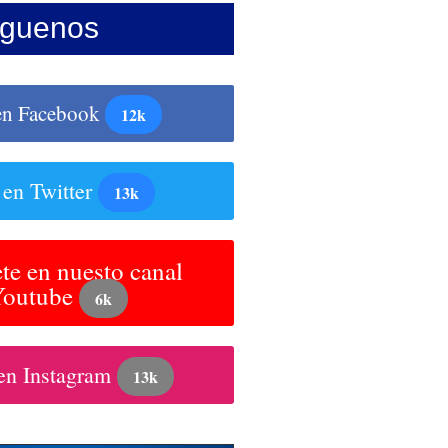
íguenos
en Facebook
12k
 en Twitter
13k
te en nuesto canal
Youtube
6k
en Instagram
13k