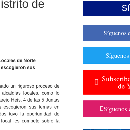
istrito de
S
Síguenos 
Síguenos
Locales de Norte-
e escogieron sus
Subscribe
de 
nado un riguroso proceso de
 alcaldías locales, como lo
rejo Heis, 4 de las 5 Juntas
la escogieron sus ternas en
Síguenos 
os tuvo la oportunidad de
 local les compete sobre la