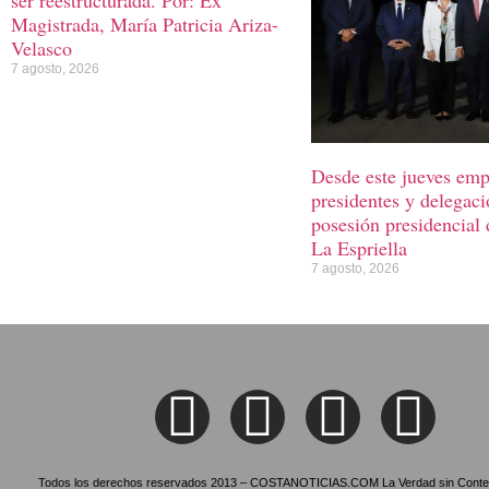
Magistrada, María Patricia Ariza-
Velasco
7 agosto, 2026
Desde este jueves emp
presidentes y delegaci
posesión presidencial
La Espriella
7 agosto, 2026
Todos los derechos reservados 2013 – COSTANOTICIAS.COM La Verdad sin Conte