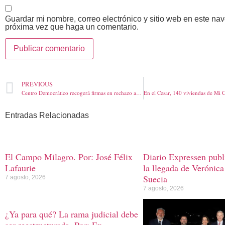
Guardar mi nombre, correo electrónico y sitio web en este na
próxima vez que haga un comentario.
PREVIOUS
Centro Democrático recogerá firmas en rechazo a últimos golpes con Acuerdo Santos-Farcdel Gobierno: Expresidente Uribe
Entradas Relacionadas
El Campo Milagro. Por: José Félix
Diario Expressen publi
Lafaurie
la llegada de Verónica
Suecia
7 agosto, 2026
7 agosto, 2026
¿Ya para qué? La rama judicial debe
ser reestructurada. Por: Ex