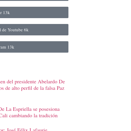
er
13k
al de Youtube
6k
gram
13k
den del presidente Abelardo De
s de alto perfil de la falsa Paz
e La Espriella se posesiona
Cali cambiando la tradición
r: José Félix Lafaurie