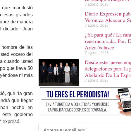
7 agosto, 2026
 que manifestó
Diario Expressen publ
 a esas grandes
Verónica Alcocer a S
tubre de manera
7 agosto, 2026
l dictador Juan
¿Ya para qué? La rama
reestructurada. Por: 
Ariza-Velasco
n nombre de las
7 agosto, 2026
usted vocero del
Desde este jueves emp
cia cuando usted
delegaciones para la 
po que lleva 50
Abelardo De La Espri
tuyéndose ni más
7 agosto, 2026
ó, que “la gran
ndrá que llegar
e han hecho en
 este gobierno
s”,expresó.