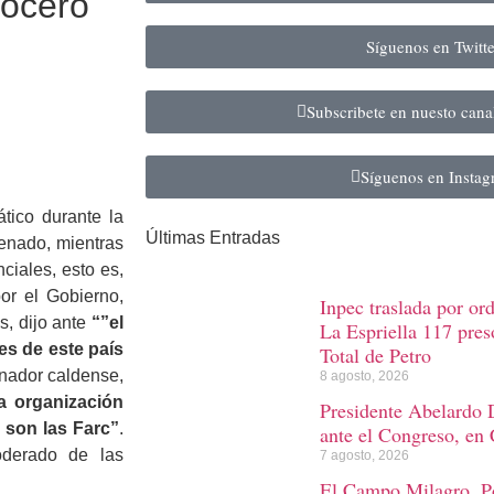
vocero
Síguenos en Twitt
Subscribete en nuesto can
Síguenos en Insta
tico durante la
Últimas Entradas
Senado, mientras
ciales, esto es,
or el Gobierno,
Inpec traslada por or
s, dijo ante
“”el
La Espriella 117 preso
tes de este país
Total de Petro
nador caldense,
8 agosto, 2026
a organización
Presidente Abelardo D
 son las Farc”
.
ante el Congreso, en 
oderado de las
7 agosto, 2026
El Campo Milagro. Po