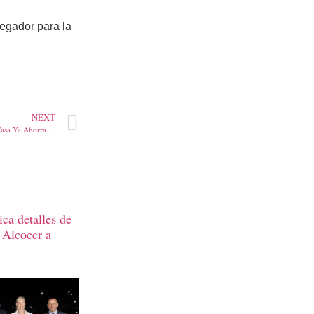
vegador para la
NEXT
En el Cesar, 140 viviendas de Mi Casa Ya Ahorradores’ se convirtieron en vivienda gratuita
ca detalles de
 Alcocer a