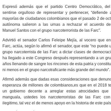
Expresó además que el partido Centro Democrático, del
sentirse orgulloso de representar y pertenecer, “defiende
mayorías de ciudadanos colombianos que el pasado 2 de oc
autónoma salieron a las urnas a rechazar el acuerdo de
Manuel Santos con el grupo narcoterrorista de las Farc”.
Advirtió el senador Carlos Feleipe Mejía, al vocero que e
Farc, actúa, según lo afirmó el senador, que este “no puede 
grupo narcoterrista de las Farc a dictar clases de democra
ha llegado a este Congreso después representando a un gru
años llenando de sangre los rincones de esta patria y consti
ni menos en el grupo narcotraficante más grande del mundo”.
Afirmó además que dadas esas consideraciones que denunci
esperanza de millones de colombianos,es que en el 2018 te
un gobierno decente a arreglar estas atrocidades qu
manguala, ustedes los narcoterroristas de las Farc con
ilegitimo, tal vez el de menos apoyo en la historia de este paí