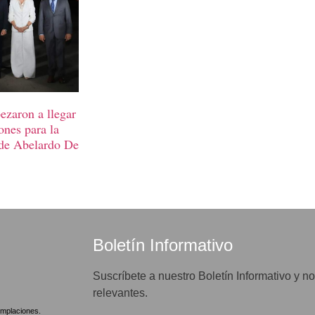
ezaron a llegar
ones para la
 de Abelardo De
Boletín Informativo
Suscríbete a nuestro Boletín Informativo y no
relevantes.
mplaciones.