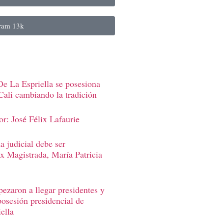
gram
13k
e La Espriella se posesiona
Cali cambiando la tradición
r: José Félix Lafaurie
 judicial debe ser
Ex Magistrada, María Patricia
ezaron a llegar presidentes y
posesión presidencial de
ella