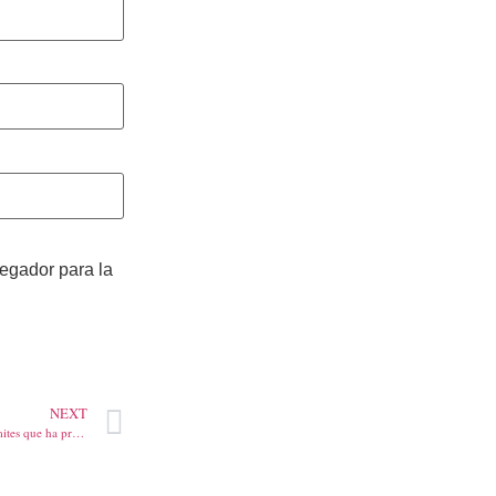
vegador para la
NEXT
Procurador llama la atencion de límites que ha pretendido el régimen imponerle a la Procurduría para el control electoral