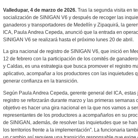
Valledupar, 4 de marzo de 2026.
Tras la segunda visita en ter
socialización de SINIGAN V6 y después de recoger las inquie
ganaderos y transportadores de Medellín y Zipaquirá, la geren
ICA, Paula Andrea Cepeda, anunció que la entrada en operac
SINIGAN V6 se realizará hasta el próximo lunes 20 de abril.
La gira nacional de registro de SINIGAN V6, que inició en Me
12 de febrero con la participación de los comités de ganader
y Caldas, es una estrategia que busca promover el registro m
aplicativo, acompañar a los productores con las inquietudes 
generar confianza en la transición.
Según Paula Andrea Cepeda, gerente general del ICA, estas 
registro se reforzarán durante marzo y las primeras semanas de
objetivo es hacer una gira nacional en la que nos vamos a sen
representantes de los productores a acompañarlos en su proc
de SINIGAN, además, de resolver las inquietudes que se han
los territorios frente a la implementación”. La funcionaria tam
un cambio así requiere una transición responsable que exige 