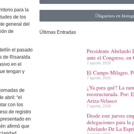
ritorio para la
Síguenos en Insta
tudes de los
te general del
ión de
Últimas Entradas
Presidente Abelardo D
dellín el pasado
ante el Congreso, en 
os de Risaralda
7 agosto, 2026
asivo en el
El Campo Milagro. Po
que tengan y
7 agosto, 2026
¿Ya para qué? La rama
jornadas de
reestructurada. Por: 
 abril: “el
Ariza-Velasco
tar con los
7 agosto, 2026
eso de registro
Desde este jueves emp
 presentado en
delegaciones para la 
bién afirmó que
Abelardo De La Espri
claridad,