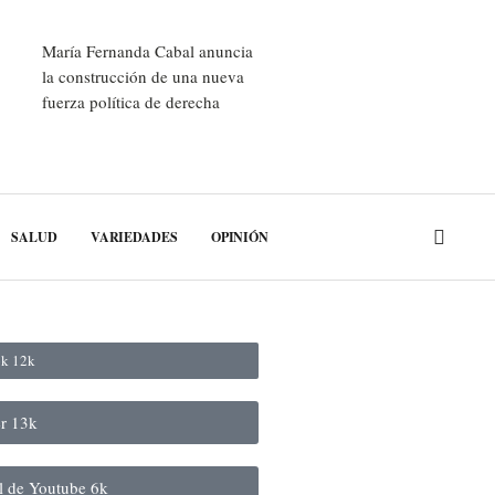
María Fernanda Cabal anuncia
la construcción de una nueva
fuerza política de derecha
SALUD
VARIEDADES
OPINIÓN
ok
12k
er
13k
al de Youtube
6k