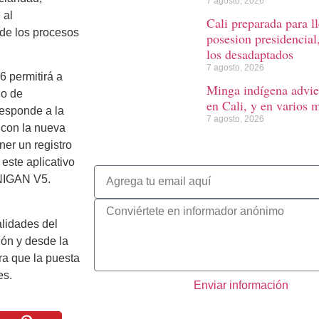
7 agosto, 2026
 al
Cali preparada para l
 de los procesos
posesion presidencial
los desadaptados
7 agosto, 2026
6 permitirá a
Minga indígena advie
lo de
en Cali, y en varios 
responde a la
7 agosto, 2026
, con la nueva
er un registro
este aplicativo
INIGAN V5.
alidades del
ión y desde la
ra que la puesta
es.
Enviar información