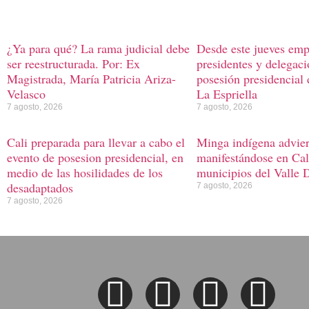
¿Ya para qué? La rama judicial debe
Desde este jueves emp
ser reestructurada. Por: Ex
presidentes y delegaci
Magistrada, María Patricia Ariza-
posesión presidencial
Velasco
La Espriella
7 agosto, 2026
7 agosto, 2026
Cali preparada para llevar a cabo el
Minga indígena advier
evento de posesion presidencial, en
manifestándose en Cali
medio de las hosilidades de los
municipios del Valle 
desadaptados
7 agosto, 2026
7 agosto, 2026