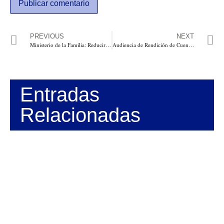
PREVIOUS
NEXT
Ministerio de la Familia: Reduciría y haría más eficiente el estado. Busca fortalecer el núcleo de la sociedad, y combatir de manera transversal la violencia contra la mujer y la infancia
Audiencia de Rendición de Cuentas de Electricaribe en Barranquilla: Electricaribe no hizo las inversiones en redes que le correspondía. Plan Caribe, un simple anuncio. Energías alternativas han sido desestimadas
Entradas
Relacionadas