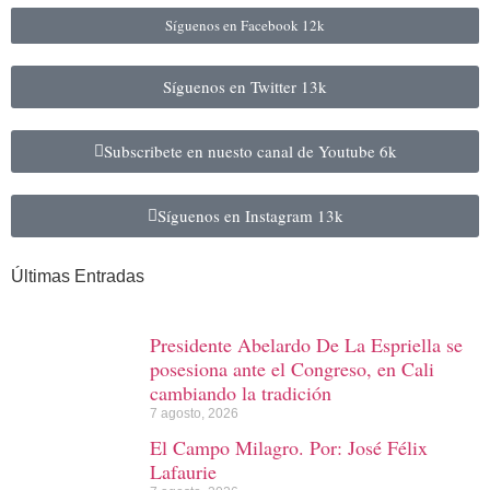
Síguenos en Facebook
12k
Síguenos en Twitter
13k
Subscribete en nuesto canal de Youtube
6k
Síguenos en Instagram
13k
Últimas Entradas
Presidente Abelardo De La Espriella se
posesiona ante el Congreso, en Cali
cambiando la tradición
7 agosto, 2026
El Campo Milagro. Por: José Félix
Lafaurie