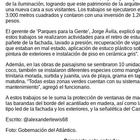
de la iluminación, logrando que este patrimonio de la arquit
una nueva cara a sus visitantes. Los trabajos se ejecutaron 
3.000 metros cuadrados y contaron con una inversión de 1.2
pesos.
El gerente de ‘Parques para la Gente’, Jorge Ávila, explicó q
estos trabajos se realizaron actividades para el retiro de estu
pañete de la fachada, lavado a presión, recuperación de vig
que estaban en mal estado, aplicación de estuco plástico so
pintura de exteriores e instalación de piso en cerámica gris”.
Además, en las obras de paisajismo se sembraron 10 unida
coco, también se instalaron diferentes especies como mangl
trinitaria morada, surtida y juanita, uva de playa, grama en ta
matutina. “Todas estas zonas verdes cuentan con su sistema 
mantenimiento”, agregó el funcionario.
A estos trabajos se le suma la protección de ventanas de ma
las barandas del borde del acantilado en madera, así como l
tipo led de la fachada y los exteriores, y la señalética del Cast
Escrito: @alexanderlewis68
Foto: Gobernación del Atlántico.