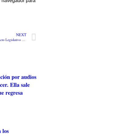
te navegador para
NEXT
Aprobada la primera vuelta del Acto Legislativo que reconoce a los campesinos como sujetos especiales de protección
ación por audios
er. Ella sale
ue regresa
 los