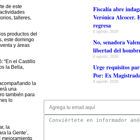
te de este
Fiscalía abre indag
 actividades
Verónica Alcocer. E
rios, talleres,
regresa
6 agosto, 2026
los productos del
os, este domingo
No, senadora Valen
 venta y áreas
libertad del hombr
6 agosto, 2026
: “En el Castillo
Urge requisitos par
 la Bella,
Por: Ex Magistrada
6 agosto, 2026
a acompañando la
Será una
ro también para
nes lo
r, la
ra la Gente’,
el mejoramiento