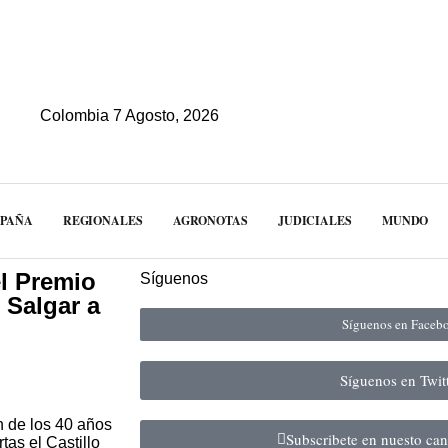
Colombia 7 Agosto, 2026
MPAÑA
REGIONALES
AGRONOTAS
JUDICIALES
MUNDO
l Premio
Síguenos
 Salgar a
Síguenos en Face
Síguenos en Twit
 de los 40 años
Subscribete en nuesto ca
as el Castillo