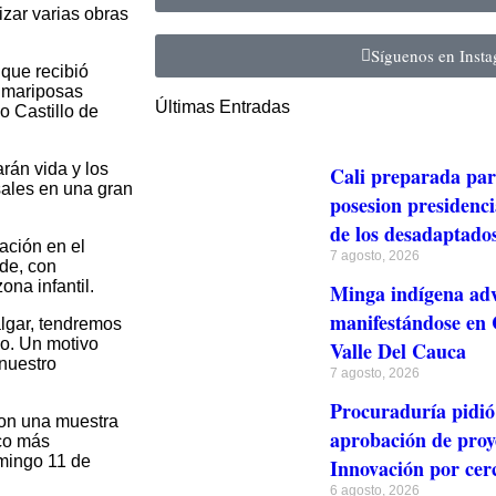
izar varias obras
Síguenos en Inst
 que recibió
 mariposas
Últimas Entradas
o Castillo de
rán vida y los
Cali preparada para
sales en una gran
posesion presidenci
de los desadaptado
ación en el
7 agosto, 2026
rde, con
ona infantil.
Minga indígena adv
manifestándose en C
algar, tendremos
go. Un motivo
Valle Del Cauca
 nuestro
7 agosto, 2026
Procuraduría pidió 
con una muestra
aprobación de proye
ico más
omingo 11 de
Innovación por cer
6 agosto, 2026