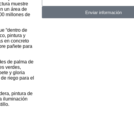
ectura muestre
en un área de
Enviar información
00 millones de
ue “dentro de
co, pintura y
as en concreto
bre pañete para
des de palma de
es verdes,
pete y gloria
de riego para el
dera, pintura de
a iluminación
illo.