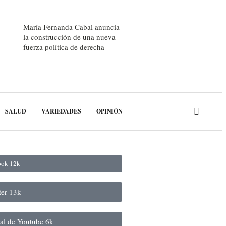
María Fernanda Cabal anuncia
la construcción de una nueva
fuerza política de derecha
SALUD
VARIEDADES
OPINIÓN
book
12k
ter
13k
nal de Youtube
6k