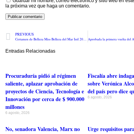
Guardar mi nombre, correo electrónico y sitio web en es
la próxima vez que haga un comentario.
PREVIOUS
Certamen de Belleza Miss Belleza del Mar Intl 2022 se llevará a cabo en Barranquilla
Entradas Relacionadas
Procuraduría pidió al régimen
Fiscalía abre indag
saliente, aplazar aprobación de
sobre Verónica Alcoc
proyectos de Ciencia, Tecnología e
del país pero dice q
Innovación por cerca de $ 900.000
6 agosto, 2026
millones
6 agosto, 2026
No, senadora Valencia, Marx no
Urge requisitos para