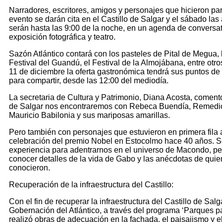
Narradores, escritores, amigos y personajes que hicieron par
evento se darán cita en el Castillo de Salgar y el sábado las
serán hasta las 9:00 de la noche, en un agenda de conversato
exposición fotográfica y teatro.
Sazón Atlántico contará con los pasteles de Pital de Megua, 
Festival del Guandú, el Festival de la Almojábana, entre otr
11 de diciembre la oferta gastronómica tendrá sus puntos de
para compartir, desde las 12:00 del mediodía.
La secretaria de Cultura y Patrimonio, Diana Acosta, comentó
de Salgar nos encontraremos con Rebeca Buendía, Remedios
Mauricio Babilonia y sus mariposas amarillas.
Pero también con personajes que estuvieron en primera fil
celebración del premio Nobel en Estocolmo hace 40 años. 
experiencia para adentrarnos en el universo de Macondo, pe
conocer detalles de la vida de Gabo y las anécdotas de quie
conocieron.
Recuperación de la infraestructura del Castillo:
Con el fin de recuperar la infraestructura del Castillo de Salga
Gobernación del Atlántico, a través del programa ‘Parques pa
realizó obras de adecuación en la fachada, el paisajismo y 