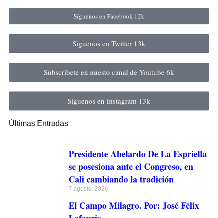
Síguenos en Facebook
12k
Síguenos en Twitter
13k
Subscribete en nuesto canal de Youtube
6k
Síguenos en Instagram
13k
Últimas Entradas
Presidente Abelardo De La Espriella
se posesiona ante el Congreso, en
Cali cambiando la tradición
7 agosto, 2026
El Campo Milagro. Por: José Félix
Lafaurie