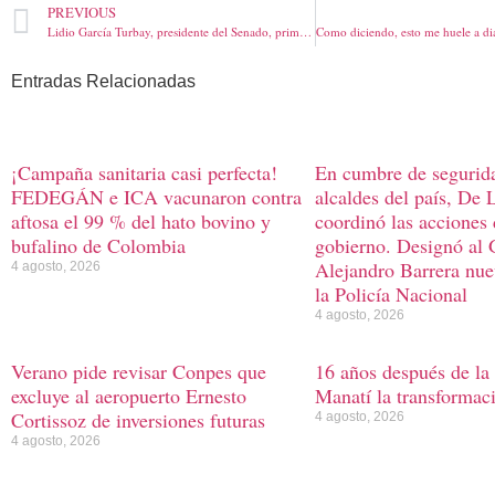
PREVIOUS
Lidio García Turbay, presidente del Senado, primera vicepresidente Ana Paola Agudelo, y Ana Maria Castañeda, segunda vicepresidente
Entradas Relacionadas
¡Campaña sanitaria casi perfecta!
En cumbre de segurid
FEDEGÁN e ICA vacunaron contra
alcaldes del país, De 
aftosa el 99 % del hato bovino y
coordinó las acciones
bufalino de Colombia
gobierno. Designó al 
Alejandro Barrera nue
4 agosto, 2026
la Policía Nacional
4 agosto, 2026
Verano pide revisar Conpes que
16 años después de la
excluye al aeropuerto Ernesto
Manatí la transformac
Cortissoz de inversiones futuras
4 agosto, 2026
4 agosto, 2026