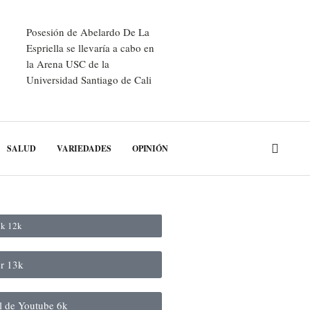
Posesión de Abelardo De La
Espriella se llevaría a cabo en
la Arena USC de la
Universidad Santiago de Cali
SALUD
VARIEDADES
OPINIÓN
ok
12k
er
13k
al de Youtube
6k