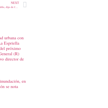
NEXT
Como diciendo, esto me huele a diablo, dijo de forma certera Lina María Garrido: “Hoy huele a azufre”
ad urbana con
La Espriella
 del próximo
General (R)
vo director de
 inundación, en
ión se nota