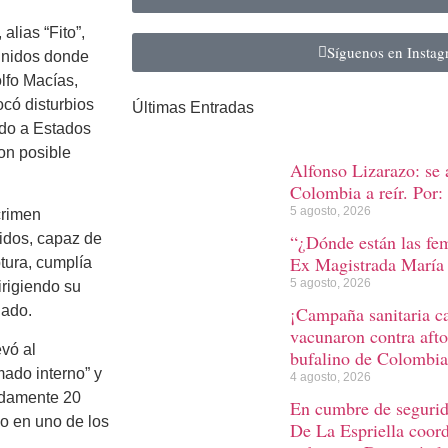
alias “Fito”,
Síguenos en Insta
 Unidos donde
olfo Macías,
ocó disturbios
Últimas Entradas
ado a Estados
con posible
Alfonso Lizarazo: se 
Colombia a reír. Por: 
5 agosto, 2026
crimen
“¿Dónde están las fem
idos, capaz de
Ex Magistrada María 
ptura, cumplía
5 agosto, 2026
irigiendo su
¡Campaña sanitaria 
gado.
vacunaron contra afto
evó al
bufalino de Colombia
mado interno” y
4 agosto, 2026
madamente 20
En cumbre de segurida
co en uno de los
De La Espriella coord