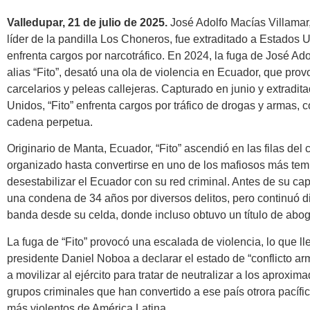
Valledupar, 21 de julio de 2025.
José Adolfo Macías Villamar, 
líder de la pandilla Los Choneros, fue extraditado a Estados
enfrenta cargos por narcotráfico. En 2024, la fuga de José Ad
alias “Fito”, desató una ola de violencia en Ecuador, que prov
carcelarios y peleas callejeras. Capturado en junio y extradit
Unidos, “Fito” enfrenta cargos por tráfico de drogas y armas, 
cadena perpetua.
Originario de Manta, Ecuador, “Fito” ascendió en las filas del 
organizado hasta convertirse en uno de los mafiosos más tem
desestabilizar el Ecuador con su red criminal. Antes de su ca
una condena de 34 años por diversos delitos, pero continuó d
banda desde su celda, donde incluso obtuvo un título de abo
La fuga de “Fito” provocó una escalada de violencia, lo que ll
presidente Daniel Noboa a declarar el estado de “conflicto ar
a movilizar al ejército para tratar de neutralizar a los aproxi
grupos criminales que han convertido a ese país otrora pacífi
más violentos de América Latina.