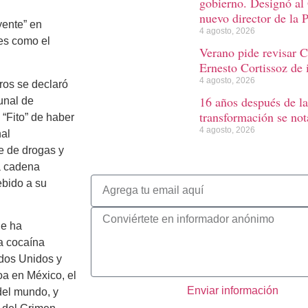
gobierno. Designó al
nuevo director de la 
yente” en
4 agosto, 2026
es como el
Verano pide revisar C
Ernesto Cortissoz de 
4 agosto, 2026
ros se declaró
16 años después de la
unal de
transformación se not
 “Fito” de haber
4 agosto, 2026
nal
e de drogas y
a cadena
bido a su
ue ha
la cocaína
ados Unidos y
oa en México, el
Enviar información
del mundo, y