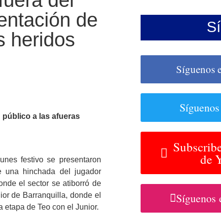
fuera del
sentación de
S
s heridos
Síguenos 
Síguenos
 público a las afueras
Subscribe
de 
unes festivo se presentaron
e una hinchada del jugador
onde el sector se atiborró de
ior de Barranquilla, donde el
Síguenos 
a etapa de Teo con el Junior.