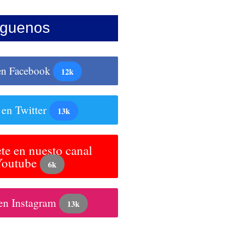
íguenos
en Facebook
12k
 en Twitter
13k
te en nuesto canal
Youtube
6k
en Instagram
13k