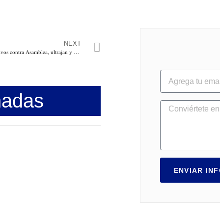
NEXT
Colectivos lanzan explosivos contra Asamblea, ultrajan y secuestran a Diputados, apoyados en comandante Lugo de GNB de Venezuela
nadas
ENVIAR IN