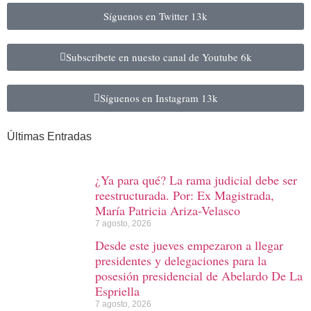
Síguenos en Twitter
13k
Subscribete en nuesto canal de Youtube
6k
Síguenos en Instagram
13k
Últimas Entradas
¿Ya para qué? La rama judicial debe ser
reestructurada. Por: Ex Magistrada,
María Patricia Ariza-Velasco
7 agosto, 2026
Desde este jueves empezaron a llegar
presidentes y delegaciones para la
posesión presidencial de Abelardo De La
Espriella
7 agosto, 2026