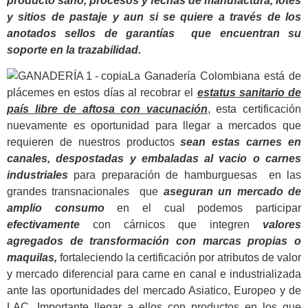
producto sano, procesos y fechas de manufactura, lotes
y sitios de pastaje y aun si se quiere a través de los
anotados sellos de garantías que encuentran su
soporte en la trazabilidad.
La Ganadería Colombiana está de
plácemes en estos días al recobrar el
estatus sanitario de
país libre de aftosa con vacunación
, esta certificación
nuevamente es oportunidad para llegar a mercados que
requieren de nuestros productos
sean estas carnes en
canales, despostadas y embaladas al vacio o carnes
industriales
para preparación de hamburguesas en las
grandes transnacionales que
aseguran un mercado de
amplio consumo
en el cual podemos participar
efectivamente
con cárnicos que integren
valores
agregados de transformación con marcas propias o
maquilas,
fortaleciendo la certificación por atributos de valor
y mercado diferencial para carne en canal e industrializada
ante las oportunidades del mercado Asiatico, Europeo y de
LAC. Importante llegar a ellos con productos en los que