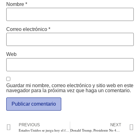
Nombre
*
Correo electrónico
*
Web
Guardar mi nombre, correo electrónico y sitio web en este
navegador para la próxima vez que haga un comentario.
PREVIOUS
NEXT
Estados Unidos se juega hoy el futuro del mundo: O eligen a Donald Trump o se van a la debacle con Kamala Harris
Donald Trump, Presidente No 47 de Estados Unidos: Estado de Pennsylvania definitivo en el histórico triunfo. Se hunde la agenda woke!