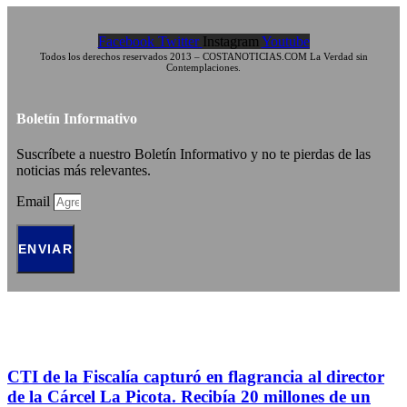
Facebook
Twitter
Instagram
Youtube
Todos los derechos reservados 2013 – COSTANOTICIAS.COM La Verdad sin
Contemplaciones.
Boletín Informativo
Suscríbete a nuestro Boletín Informativo y no te pierdas de las
noticias más relevantes.
Email
ENVIAR
CTI de la Fiscalía capturó en flagrancia al director
de la Cárcel La Picota. Recibía 20 millones de un