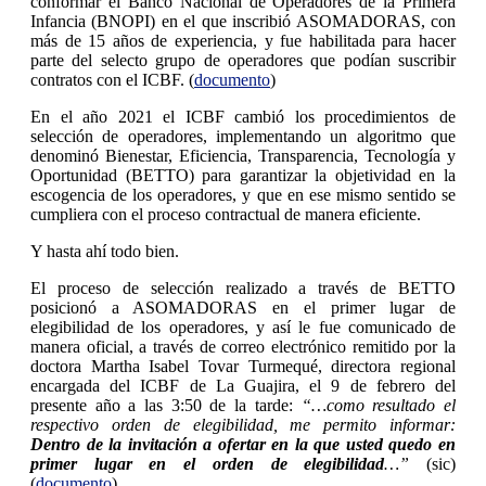
conformar el Banco Nacional de Operadores de la Primera
Infancia (BNOPI) en el que inscribió ASOMADORAS, con
más de 15 años de experiencia, y fue habilitada para hacer
parte del selecto grupo de operadores que podían suscribir
contratos con el ICBF. (
documento
)
En el año 2021 el ICBF cambió los procedimientos de
selección de operadores, implementando un algoritmo que
denominó Bienestar, Eficiencia, Transparencia, Tecnología y
Oportunidad (BETTO) para garantizar la objetividad en la
escogencia de los operadores, y que en ese mismo sentido se
cumpliera con el proceso contractual de manera eficiente.
Y hasta ahí todo bien.
El proceso de selección realizado a través de BETTO
posicionó a ASOMADORAS en el primer lugar de
elegibilidad de los operadores, y así le fue comunicado de
manera oficial, a través de correo electrónico remitido por la
doctora Martha Isabel Tovar Turmequé, directora regional
encargada del ICBF de La Guajira, el 9 de febrero del
presente año a las 3:50 de la tarde:
“…como resultado el
respectivo orden de elegibilidad, me permito informar:
Dentro de la invitación a ofertar en la que usted quedo en
primer lugar en el orden de elegibilidad
…”
(sic)
(
documento
)