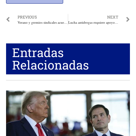
PREVIOUS
NEXT
Verano y gremios sindicales acuerdan trabajo en equipo para aliviar crisis hospitalaria en Atlántico
Lucha antidrogas requiere apoyo tanto de países consumidores como de los que fabrican precursores quimicos: Presidente Duque
Entradas
Relacionadas