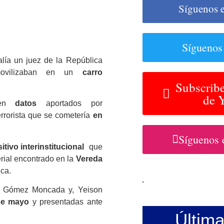
Síguenos 
Síguenos
calía un juez de la República
vilizaban en un
carro
Subscribe
de 
 en
datos
aportados por
rrorista que se cometería
en
Síguenos 
itivo
interinstitucional
que
rial encontrado en la
Vereda
uca.
r Gómez Moncada y, Yeison
de mayo
y presentadas ante
Últim