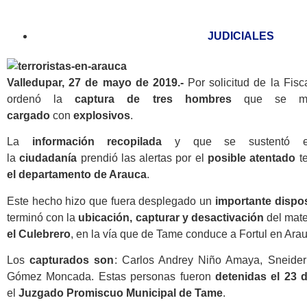
JUDICIALES
Valledupar, 27 de mayo de 2019.-
Por solicitud de la Fis
ordenó la
captura de tres hombres
que se mo
cargado
con
explosivos
.
La
información recopilada
y que se sustentó
la
ciudadanía
prendió las alertas por el
posible atentado
te
el departamento de Arauca
.
Este hecho hizo que fuera desplegado un
importante dispos
terminó con la
ubicación, capturar y desactivación
del mate
el Culebrero
, en la vía que de Tame conduce a Fortul en Ara
Los
capturados son
: Carlos Andrey Niño Amaya, Sneide
Gómez Moncada. Estas personas fueron
detenidas el 23 
el
Juzgado Promiscuo Municipal de Tame
.