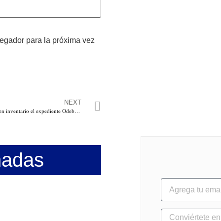
vegador para la próxima vez
NEXT
Fiscalía dice que recibió en inventario el expediente Odebrecht que llevaba el Fiscal Ad Hoc, no obstante Fabio Espitia quien tiene los procesos, está impedido en los casos de Gina Parody y Cecilia Álvarez
nadas