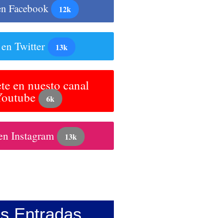
en Facebook
12k
 en Twitter
13k
te en nuesto canal
Youtube
6k
en Instagram
13k
as Entradas