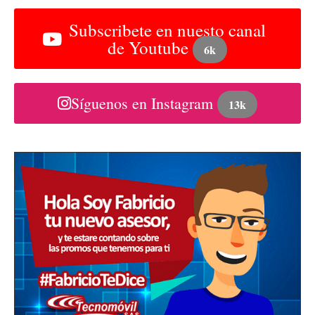
Subscribete en nuesto canal
de Youtube
6k
Síguenos en Instagram
13k