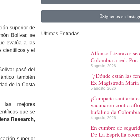
Síguenos en Insta
ción superior de
Últimas Entradas
món Bolívar, se
ue evalúa a las
científicos y el
Alfonso Lizarazo: se 
Colombia a reír. Por: 
5 agosto, 2026
Bolívar pasó del
“¿Dónde están las fem
lántico también
Ex Magistrada María 
idad de la Costa
5 agosto, 2026
¡Campaña sanitaria 
vacunaron contra afto
 las mejores
bufalino de Colombia
entíficos que se
4 agosto, 2026
iens Research,
En cumbre de segurida
De La Espriella coord
ucación superior