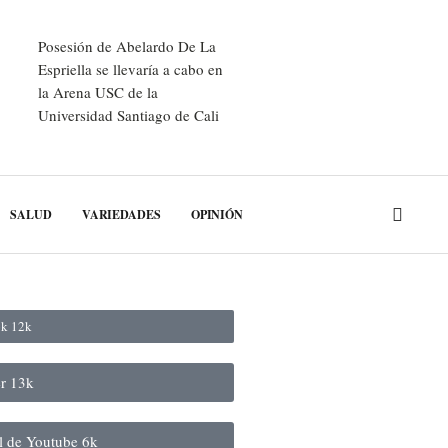
Posesión de Abelardo De La
Espriella se llevaría a cabo en
la Arena USC de la
Universidad Santiago de Cali
SALUD
VARIEDADES
OPINIÓN
ok
12k
er
13k
al de Youtube
6k