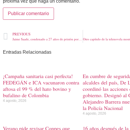
próxima vez que haga un comentario.
PREVIOUS
Jaime Saade, condenado a 27 años de prisión por el crimen de Nancy Mariana Mestre, en Barranquilla, capturado por Interpol después de 26 años en Brasil
Entradas Relacionadas
¡Campaña sanitaria casi perfecta!
En cumbre de segurid
FEDEGÁN e ICA vacunaron contra
alcaldes del país, De 
aftosa el 99 % del hato bovino y
coordinó las acciones
bufalino de Colombia
gobierno. Designó al 
Alejandro Barrera nue
4 agosto, 2026
la Policía Nacional
4 agosto, 2026
Verano pide revisar Conpes que
16 años después de la