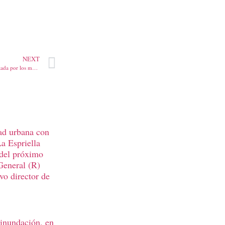
NEXT
Otro capítulo de la telenovela montada por los medios de comunicación. Aida Victoria llega a Caracas a entrevistarse con su mamá
ad urbana con
La Espriella
 del próximo
General (R)
vo director de
 inundación, en