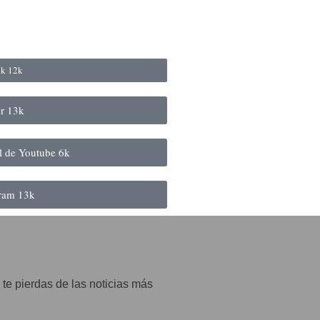
ok
12k
er
13k
al de Youtube
6k
gram
13k
 te pierdas de las noticias más