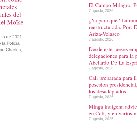
El Campo Milagro. Po
nciales
7 agosto, 2026
uales del
¿Ya para qué? La rama
nel Moïse
reestructurada. Por: 
Ariza-Velasco
ulio de 2021.-
7 agosto, 2026
 la Policía
Desde este jueves emp
éon Charles,
delegaciones para la 
Abelardo De La Espri
7 agosto, 2026
Cali preparada para l
posesion presidencial
los desadaptados
7 agosto, 2026
Minga indígena advie
en Cali, y en varios 
7 agosto, 2026