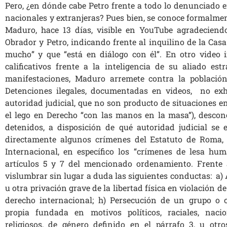
Pero, ¿en dónde cabe Petro frente a todo lo denunciado en
nacionales y extranjeras? Pues bien, se conoce formalme
Maduro, hace 13 días, visible en YouTube agradeciendo
Obrador y Petro, indicando frente al inquilino de la Cas
mucho” y que “está en diálogo con él”. En otro video 
calificativos frente a la inteligencia de su aliado es
manifestaciones, Maduro arremete contra la población
Detenciones ilegales, documentadas en videos, no ex
autoridad judicial, que no son producto de situaciones en
el lego en Derecho “con las manos en la masa”), descon
detenidos, a disposición de qué autoridad judicial se
directamente algunos crímenes del Estatuto de Roma, 
Internacional, en específico los “crímenes de lesa hu
artículos 5 y 7 del mencionado ordenamiento. Frente a
vislumbrar sin lugar a duda las siguientes conductas: a) 
u otra privación grave de la libertad física en violación
derecho internacional; h) Persecución de un grupo o c
propia fundada en motivos políticos, raciales, nacion
religiosos, de género definido en el párrafo 3, u otr