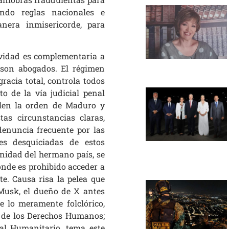
ndo reglas nacionales e
anera inmisericorde, para
ividad es complementaria a
 son abogados. El régimen
racia total, controla todos
to de la vía judicial penal
len la orden de Maduro y
as circunstancias claras,
denuncia frecuente por las
es desquiciadas de estos
nidad del hermano país, se
onde es prohibido acceder a
e. Causa risa la pelea que
Musk, el dueño de X antes
de lo meramente folclórico,
s de los Derechos Humanos;
al Humanitario, tema este