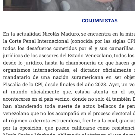
COLUMNISTAS
En la actualidad Nicolás Maduro, se encuentra en la mira
la Corte Penal Internacional (conocida por las siglas CPI
todos los desafueros cometidos por él y sus camarillas.
jurídicas de los asesores del Estado Venezolano, todos lo
desde lo jurídico, hasta la chambonería de que hacen g
organismos internacionales, el dictador oficialmente 
mandatario de una nación suramericana en ser objeto
Fiscalía de la CPI, desde finales del año 2023. Ayer, un v
al mundo oficialmente que, estaba atenta en el se
aconteceres en el país vecino, donde no solo él, también 
han abanderado toda suerte de actos bellacos de per
venezolano que no los acompañó en el proceso electoral d
al régimen a derrota estruendosa, frente a la cual, graci
por la oposición, que puede calificarse como resistenc
María Corina Machado, obligando al régimen al uso de m