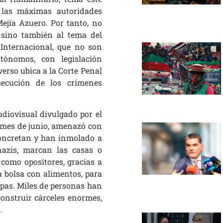
 las máximas autoridades
ejía Azuero. Por tanto, no
 sino también al tema del
Internacional, que no son
ónomos, con legislación
verso ubica a la Corte Penal
secución de los crímenes
diovisual divulgado por el
 mes de junio, amenazó con
concretan y han inmolado a
nazis, marcan las casas o
como opositores, gracias a
 bolsa con alimentos, para
trapas. Miles de personas han
construir cárceles enormes,
.