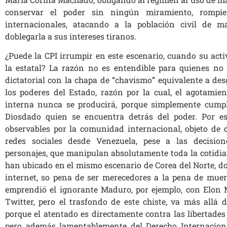
conservar el poder sin ningún miramiento, rompie
internacionales, atacando a la población civil de m
doblegarla a sus intereses tiranos.
¿Puede la CPI irrumpir en este escenario, cuando su act
la estatal? La razón no es entendible para quienes no
dictatorial con la chapa de “chavismo” equivalente a desg
los poderes del Estado, razón por la cual, el agotamien
interna nunca se producirá, porque simplemente cump
Diosdado quien se encuentra detrás del poder. Por est
observables por la comunidad internacional, objeto de 
redes sociales desde Venezuela, pese a las decision
personajes, que manipulan absolutamente toda la cotidia
han ubicado en el mismo escenario de Corea del Norte, d
internet, so pena de ser merecedores a la pena de muert
emprendió el ignorante Maduro, por ejemplo, con Elon 
Twitter, pero el trasfondo de este chiste, va más allá 
porque el atentado es directamente contra las libertade
pero además lamentablemente del Derecho Internacion