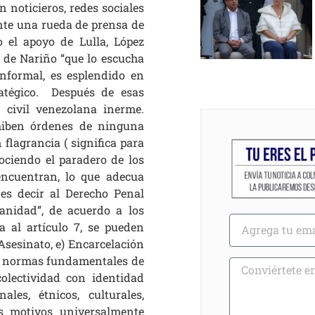
 noticieros, redes sociales
nte una rueda de prensa de
 el apoyo de Lulla, López
a de Nariño “que lo escucha
informal, es esplendido en
tratégico. Después de esas
 civil venezolana inerme.
hiben órdenes de ninguna
 flagrancia ( significa para
ociendo el paradero de los
 encuentran, lo que adecua
es decir al Derecho Penal
manidad”, de acuerdo a los
 al artículo 7, se pueden
Asesinato, e) Encarcelación
 de normas fundamentales de
olectividad con identidad
ales, étnicos, culturales,
os motivos universalmente