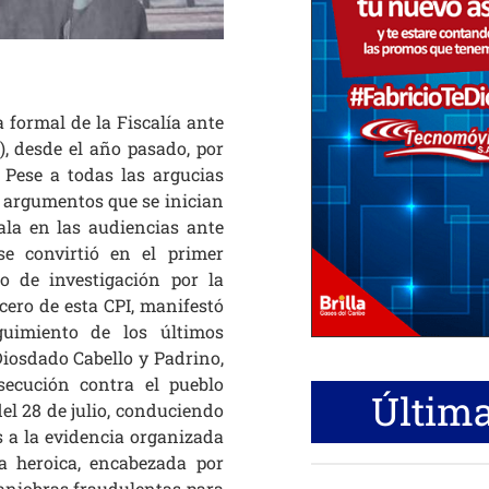
 formal de la Fiscalía ante
), desde el año pasado, por
 Pese a todas las argucias
s argumentos que se inician
ala en las audiencias ante
se convirtió en el primer
 de investigación por la
ocero de esta CPI, manifestó
guimiento de los últimos
Diosdado Cabello y Padrino,
secución contra el pueblo
Última
el 28 de julio, conduciendo
as a la evidencia organizada
ia heroica, encabezada por
aniobras fraudulentas para