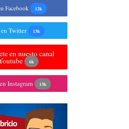
en Facebook
12k
 en Twitter
13k
ete en nuesto canal
 Youtube
6k
 en Instagram
13k