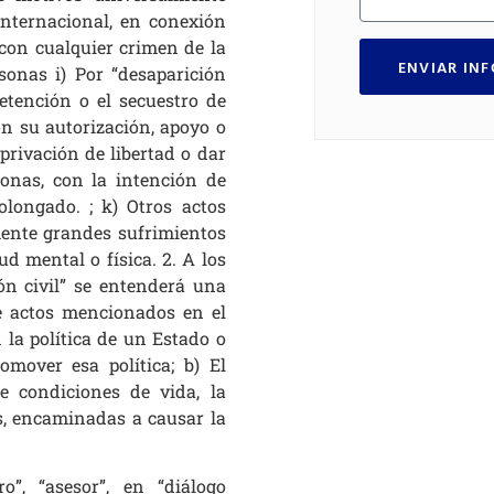
internacional, en conexión
con cualquier crimen de la
ENVIAR IN
sonas i) Por “desaparición
etención o el secuestro de
on su autorización, apoyo o
privación de libertad o dar
sonas, con la intención de
olongado. ; k) Otros actos
ente grandes sufrimientos
ud mental o física. 2. A los
ión civil” se entenderá una
e actos mencionados en el
 la política de un Estado o
mover esa política; b) El
e condiciones de vida, la
s, encaminadas a causar la
o”, “asesor”, en “diálogo