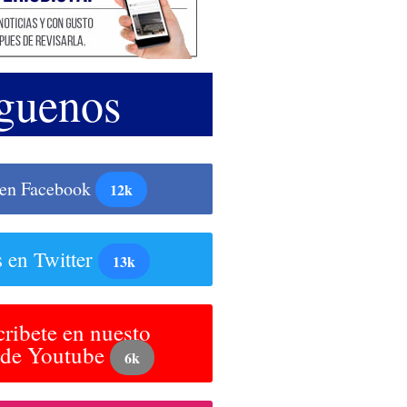
guenos
 en Facebook
12k
 en Twitter
13k
ribete en nuesto
 de Youtube
6k