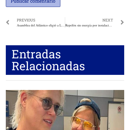
PREVIOUS
NEXT
Asamblea del Atlántico eligió a Lilia Manga, presidente. Margarita Balén y Adalberto Llinás, vicepresidentes para el 2018
Repelón sin energía por instalación de postes. Hogares Subnormales de Galapa reciben 2.791 bombillos ahorradores de energía
Entradas
Relacionadas