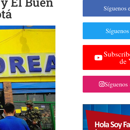
 y El Buen
Síguenos 
otá
Síguenos
Subscrib
de
Síguenos