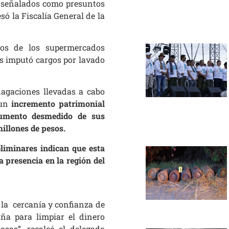
, señalados como presuntos
esó la Fiscalía General de la
ios de los supermercados
s imputó cargos por lavado
dagaciones llevadas a cabo
 un
incremento patrimonial
 aumento desmedido de sus
illones de pesos.
eliminares indican que esta
a presencia en la región del
 la cercanía y confianza de
ña para limpiar el dinero
osas”, recalcó el delegado