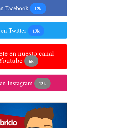
en Facebook
12k
 en Twitter
13k
ete en nuesto canal
 Youtube
6k
 en Instagram
13k