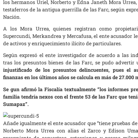
los hermanos Uriel, Norberto y Edna Janeth Mora Urrea
testaferros de la antigua guerrilla de las Farc, según expr
Nación.
A los Mora Urrea, quienes registran como propietar
Supercundi, Merkandrea y Mercafusa, el ente acusador le
de activos y enriquecimiento ilícito de particulares.
Según expresó el ente investigador de acuerdo a las in
tras los presuntos bienes de las Farc, se pudo advertir
injustificado de los presuntos delincuentes, pues el
finanzas en los últimos años se calcula en más de 27.000 m
Se gun afirmó la Fiscalía textualmente “los informes pr
familia tendría nexos con el frente 53 de las Farc que tení
Sumapaz”.
Añade igualmente el ente acusador que “tiene pruebas de
Norberto Mora Urrea con alias el Zarco y Edison Uma
proveniente de secuestros, extorsiones y pescas milagr