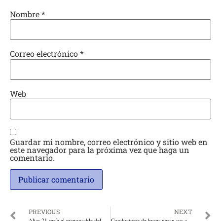
Nombre
*
Correo electrónico
*
Web
Guardar mi nombre, correo electrónico y sitio web en
este navegador para la próxima vez que haga un
comentario.
PREVIOUS
NEXT
Alias 21 sería el responsable del atentado contra el conductor del bus de Transmecar: General Luis Carlos Hernández
Conductores de buses paran sus actividades y bloquean las vías por el asesinato de 3 conductores