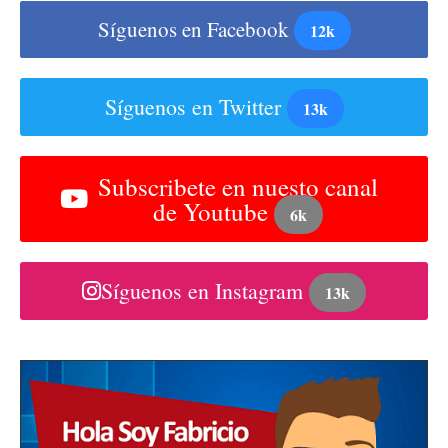
Síguenos en Facebook
12k
Síguenos en Twitter
13k
Subscribete en nuesto canal
de Youtube
6k
Síguenos en Instagram
13k