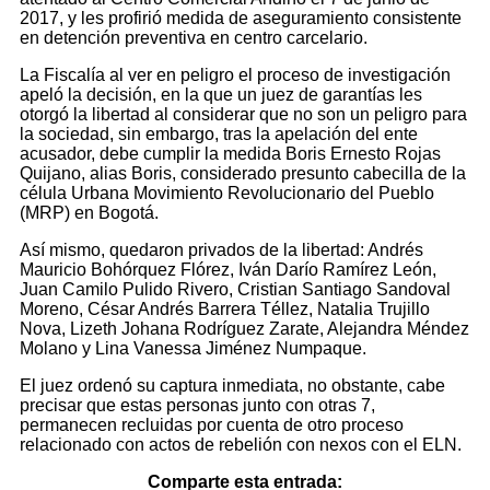
2017, y les profirió medida de aseguramiento consistente
en detención preventiva en centro carcelario.
La Fiscalía al ver en peligro el proceso de investigación
apeló la decisión, en la que un juez de garantías les
otorgó la libertad al considerar que no son un peligro para
la sociedad, sin embargo, tras la apelación del ente
acusador, debe cumplir la medida Boris Ernesto Rojas
Quijano, alias Boris, considerado presunto cabecilla de la
célula Urbana Movimiento Revolucionario del Pueblo
(MRP) en Bogotá.
Así mismo, quedaron privados de la libertad: Andrés
Mauricio Bohórquez Flórez, Iván Darío Ramírez León,
Juan Camilo Pulido Rivero, Cristian Santiago Sandoval
Moreno, César Andrés Barrera Téllez, Natalia Trujillo
Nova, Lizeth Johana Rodríguez Zarate, Alejandra Méndez
Molano y Lina Vanessa Jiménez Numpaque.
El juez ordenó su captura inmediata, no obstante, cabe
precisar que estas personas junto con otras 7,
permanecen recluidas por cuenta de otro proceso
relacionado con actos de rebelión con nexos con el ELN.
Comparte esta entrada: