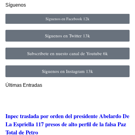
Síguenos
Síguenos en Facebook
12k
Síguenos en Twitter
13k
Subscribete en nuesto canal de Youtube
6k
Síguenos en Instagram
13k
Últimas Entradas
Inpec traslada por orden del presidente Abelardo De
La Espriella 117 presos de alto perfil de la falsa Paz
Total de Petro