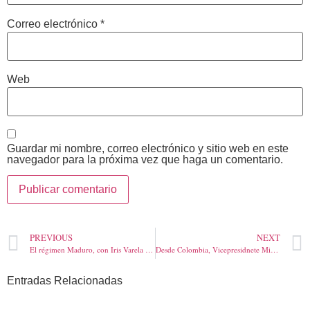
Correo electrónico
*
Web
Guardar mi nombre, correo electrónico y sitio web en este
navegador para la próxima vez que haga un comentario.
PREVIOUS
NEXT
El régimen Maduro, con Iris Varela habrían planificado, entrenado y ordenado a los Presos salir a masacrar al pueblo
Desde Colombia, Vicepresidnete Mike Pence anunció la entrega de ayuda humanitaria adicional de los USA, para los venezolanos que han huido de su país
Entradas Relacionadas