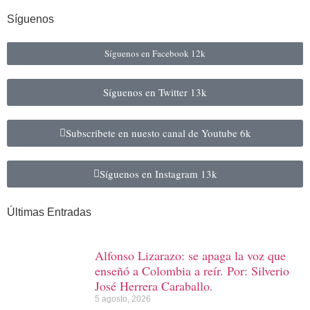
Síguenos
Síguenos en Facebook
12k
Síguenos en Twitter
13k
Subscribete en nuesto canal de Youtube
6k
Síguenos en Instagram
13k
Últimas Entradas
Alfonso Lizarazo: se apaga la voz que
enseñó a Colombia a reír. Por: Silverio
José Herrera Caraballo.
5 agosto, 2026