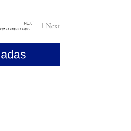
Next
NEXT
Procuraduría formuló pliego de cargos a exgobernadora encargada de La Guajira, Sugeila Oñate Rosado
nadas