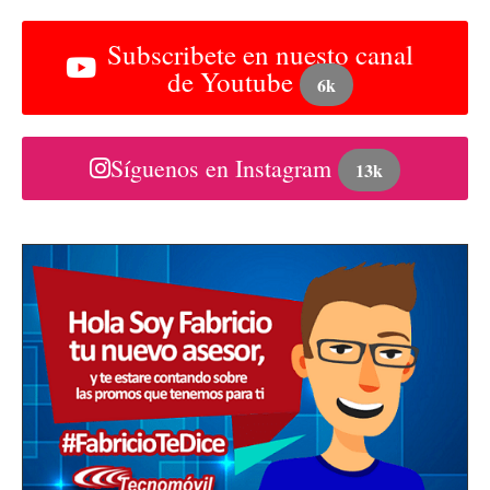
Subscribete en nuesto canal
de Youtube
6k
Síguenos en Instagram
13k