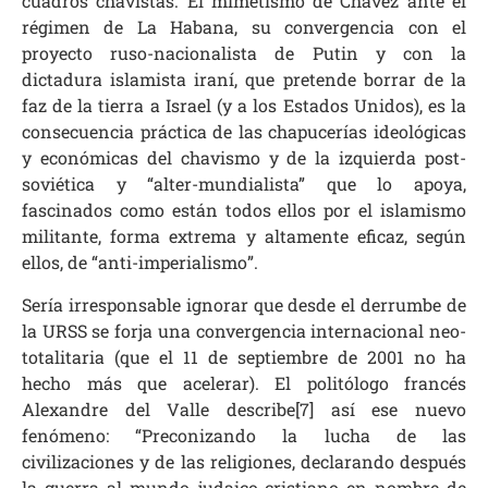
cuadros chavistas. El mimetismo de Chávez ante el
régimen de La Habana, su convergencia con el
proyecto ruso-nacionalista de Putin y con la
dictadura islamista iraní, que pretende borrar de la
faz de la tierra a Israel (y a los Estados Unidos), es la
consecuencia práctica de las chapucerías ideológicas
y económicas del chavismo y de la izquierda post-
soviética y “alter-mundialista” que lo apoya,
fascinados como están todos ellos por el islamismo
militante, forma extrema y altamente eficaz, según
ellos, de “anti-imperialismo”.
Sería irresponsable ignorar que desde el derrumbe de
la URSS se forja una convergencia internacional neo-
totalitaria (que el 11 de septiembre de 2001 no ha
hecho más que acelerar). El politólogo francés
Alexandre del Valle describe[7] así ese nuevo
fenómeno: “Preconizando la lucha de las
civilizaciones y de las religiones, declarando después
la guerra al mundo judaico-cristiano en nombre de