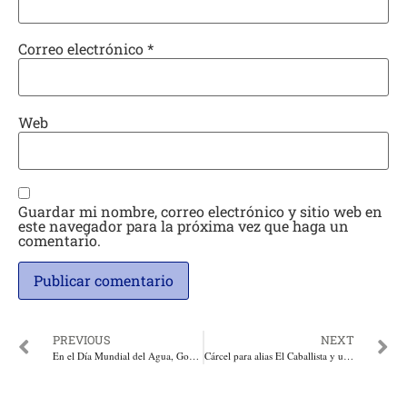
Correo electrónico
*
Web
Guardar mi nombre, correo electrónico y sitio web en
este navegador para la próxima vez que haga un
comentario.
PREVIOUS
NEXT
En el Día Mundial del Agua, Gobernadora destaca que 1.4 millones de atlanticenses tendrán mejor calidad de vida con agua 24/7
Cárcel para alias El Caballista y un capitán de la Policía Nacional por su presunta participación en el plan de fuga de alias Matamba