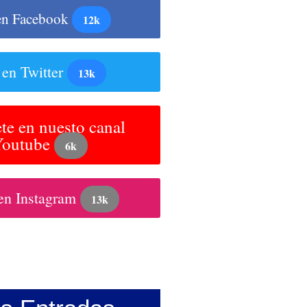
en Facebook
12k
 en Twitter
13k
te en nuesto canal
Youtube
6k
en Instagram
13k