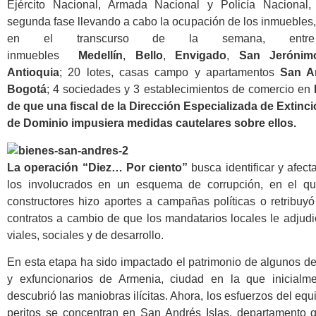
Ejército Nacional, Armada Nacional y Policía Nacional
segunda fase llevando a cabo la ocupación de los inmuebles
en el transcurso de la semana, entr
inmuebles
Medellín
,
Bello
,
Envigado
,
San Jerónim
Antioquia
; 20 lotes, casas campo y apartamentos
San A
Bogotá
; 4 sociedades y 3 establecimientos de comercio en
de que una fiscal de la Dirección Especializada de Extinc
de Dominio impusiera medidas cautelares sobre ellos.
La operación “Diez… Por ciento”
busca identificar y afect
los involucrados en un esquema de corrupción, en el q
constructores hizo aportes a campañas políticas o retribuy
contratos a cambio de que los mandatarios locales le adjud
viales, sociales y de desarrollo.
En esta etapa ha sido impactado el patrimonio de algunos de 
y exfuncionarios de Armenia, ciudad en la que inicialme
descubrió las maniobras ilícitas. Ahora, los esfuerzos del equ
peritos se concentran en San Andrés Islas, departamento 