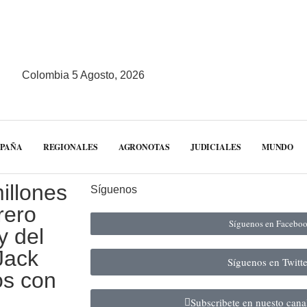
Colombia 5 Agosto, 2026
MPAÑA
REGIONALES
AGRONOTAS
JUDICIALES
MUNDO
illones
Síguenos
rero
Síguenos en Facebo
y del
Jack
Síguenos en Twitt
os con
Subscribete en nuesto can