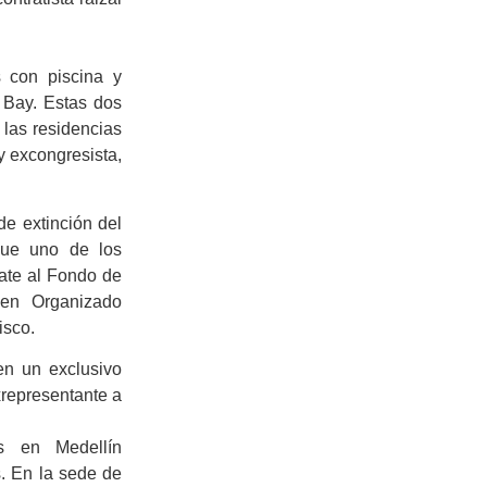
 con piscina y
e Bay. Estas dos
 las residencias
y excongresista,
de extinción del
que uno de los
ate al Fondo de
men Organizado
isco.
en un exclusivo
xrepresentante a
es en Medellín
s. En la sede de