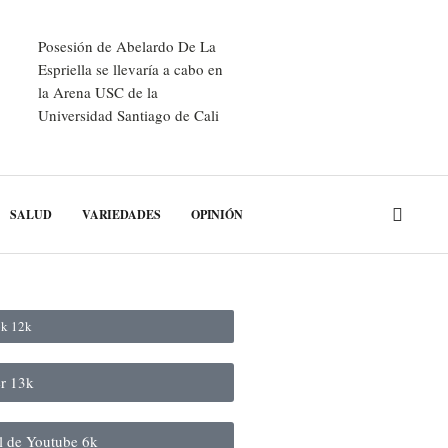
Posesión de Abelardo De La
Espriella se llevaría a cabo en
la Arena USC de la
Universidad Santiago de Cali
SALUD
VARIEDADES
OPINIÓN
ok
12k
er
13k
al de Youtube
6k