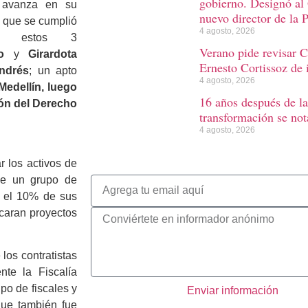
gobierno. Designó al
, avanza en su
nuevo director de la 
, que se cumplió
4 agosto, 2026
e estos 3
Verano pide revisar C
o
y
Girardota
Ernesto Cortissoz de 
ndrés
; un apto
4 agosto, 2026
Medellín, luego
16 años después de la
ión del Derecho
transformación se not
4 agosto, 2026
ar los activos de
ue un grupo de
ó el 10% de sus
icaran proyectos
los contratistas
nte la Fiscalía
ipo de fiscales y
Enviar información
que también fue