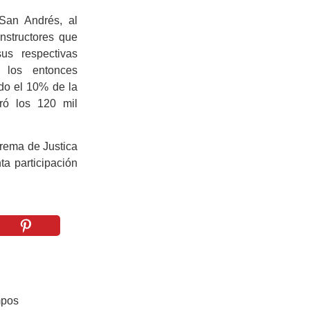
 San Andrés, al
nstructores que
us respectivas
, los entonces
do el 10% de la
eró los 120 mil
prema de Justica
ta participación
mpos