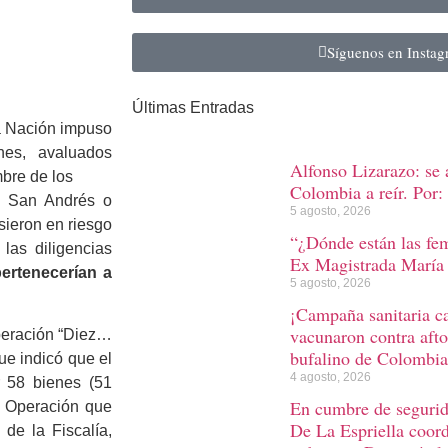
Síguenos en Insta
Últimas Entradas
a Nación impuso
nes, avaluados
Alfonso Lizarazo: se 
mbre de los
Colombia a reír. Por: 
en San Andrés o
5 agosto, 2026
sieron en riesgo
“¿Dónde están las fem
las diligencias
Ex Magistrada María 
ertenecerían a
5 agosto, 2026
¡Campaña sanitaria 
vacunaron contra afto
peración “Diez…
bufalino de Colombia
que indicó que el
4 agosto, 2026
ar 58 bienes (51
En cumbre de segurida
. Operación que
De La Espriella coord
 de la Fiscalía,