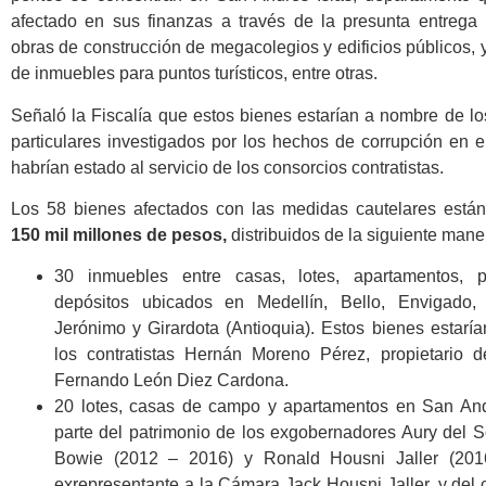
afectado en sus finanzas a través de la presunta entrega i
obras de construcción de megacolegios y edificios públicos,
de inmuebles para puntos turísticos, entre otras.
Señaló la Fiscalía que estos bienes estarían a nombre de lo
particulares investigados por los hechos de corrupción en e
habrían estado al servicio de los consorcios contratistas.
Los 58 bienes afectados con las medidas cautelares está
150 mil millones de pesos,
distribuidos de la siguiente mane
30 inmuebles entre casas, lotes, apartamentos, 
depósitos ubicados en Medellín, Bello, Envigado,
Jerónimo y Girardota (Antioquia). Estos bienes estarí
los contratistas Hernán Moreno Pérez, propietario d
Fernando León Diez Cardona.
20 lotes, casas de campo y apartamentos en San An
parte del patrimonio de los exgobernadores Aury del S
Bowie (2012 – 2016) y Ronald Housni Jaller (201
exrepresentante a la Cámara Jack Housni Jaller, y del co