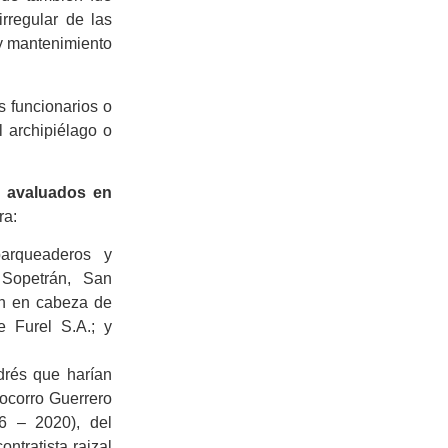
rregular de las
 y mantenimiento
s funcionarios o
l archipiélago o
n
avaluados en
ra:
parqueaderos y
 Sopetrán, San
an en cabeza de
e Furel S.A.; y
drés que harían
ocorro Guerrero
6 – 2020), del
ntratista raizal