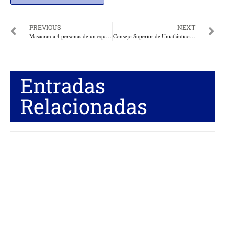
PREVIOUS
NEXT
Masacran a 4 personas de un equipo de trabajo relacionado con el agro, en el sector de El Palo, en Corinto, Cauca
Consejo Superior de Uniatlántico nombra al profesor Jorge Restrepo Pimienta como rector encargado de la institución
Entradas
Relacionadas