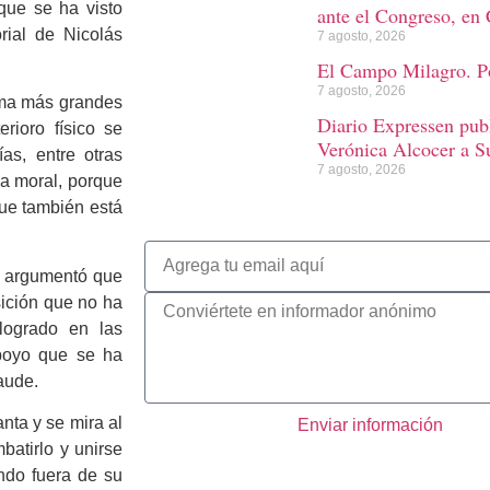
que se ha visto
ante el Congreso, en 
rial de Nicolás
7 agosto, 2026
El Campo Milagro. Po
7 agosto, 2026
ema más grandes
Diario Expressen publ
rioro físico se
Verónica Alcocer a S
as, entre otras
7 agosto, 2026
ma moral, porque
que también está
os argumentó que
ición que no ha
logrado en las
poyo que se ha
aude.
nta y se mira al
Enviar información
batirlo y unirse
ndo fuera de su