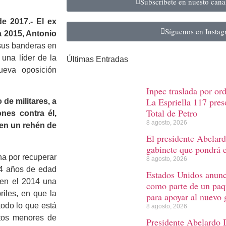
Subscribete en nuesto can
e 2017.- El ex
Síguenos en Insta
a 2015, Antonio
 sus banderas en
una líder de la
Últimas Entradas
ueva oposición
Inpec traslada por or
La Espriella 117 preso
de militares, a
Total de Petro
ones contra él,
8 agosto, 2026
 en un rehén de
El presidente Abelard
gabinete que pondrá 
ha por recuperar
8 agosto, 2026
14 años de edad
Estados Unidos anunc
ó en el 2014 una
como parte de un paq
riles, en que la
para apoyar al nuevo
odo lo que está
8 agosto, 2026
ntos menores de
Presidente Abelardo D