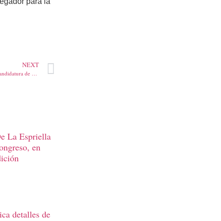
vegador para la
NEXT
Con excusas Uribe se escurrió de candidatura de Zuluaga
e La Espriella
Congreso, en
dición
ca detalles de