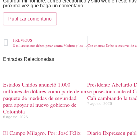
Guardar mi nombre, correo electrónico y sitio web en este na
próxima vez que haga un comentario.
PREVIOUS
8 mil asesinatos deben pesar contra Maduro y los 4 generales denunciados en La Haya
Entradas Relacionadas
Estados Unidos anunció 1.000
Presidente Abelardo D
millones de dólares como parte de un
se posesiona ante el 
paquete de medidas de seguridad
Cali cambiando la tra
para apoyar al nuevo gobierno de
7 agosto, 2026
Colombia
8 agosto, 2026
El Campo Milagro. Por: José Félix
Diario Expressen publi