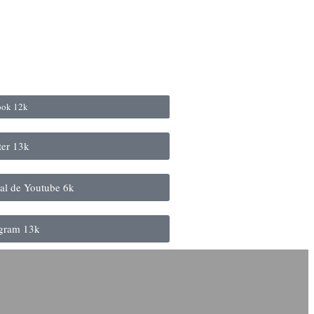
book
12k
ter
13k
nal de Youtube
6k
agram
13k